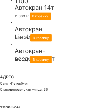
1100
Автокран 14т
11 000
В корзину
Р
Автокран
Liebherr 70 т
31 900
В корзину
Р
Автокран-
вездеход 25т
16 000
В корзину
Р
АДРЕС
Санкт-Петербург
Стародеревенская улица, 36
ТЕЛЕФОН