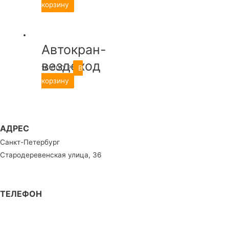
25т
корзину
Автокран-
вездеход
16 000
В
Р
25т
корзину
АДРЕС
Санкт-Петербург
Стародеревенская улица, 36
ТЕЛЕФОН
7 (911) 778 55 20